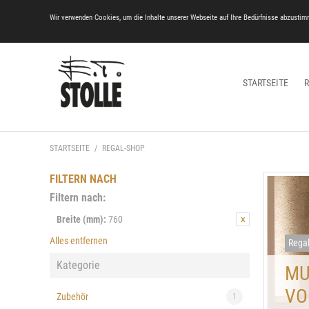
Wir verwenden Cookies, um die Inhalte unserer Webseite auf Ihre Bedürfnisse abzustim
STARTSEITE
STARTSEITE
/
REGAL-SHOP
FILTERN NACH
Filtern nach:
Breite (mm):
760
Alles entfernen
Rega
Kategorie
MU
VO
Zubehör
1