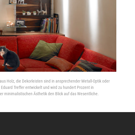
 aus Holz, die Dekorleisten sind in ansprechender Metall-Optik oder
duard Treffer entwickelt und wird zu hundert Prozent in
iner minimalistischen Ästhetik den Blick auf das Wesentliche.