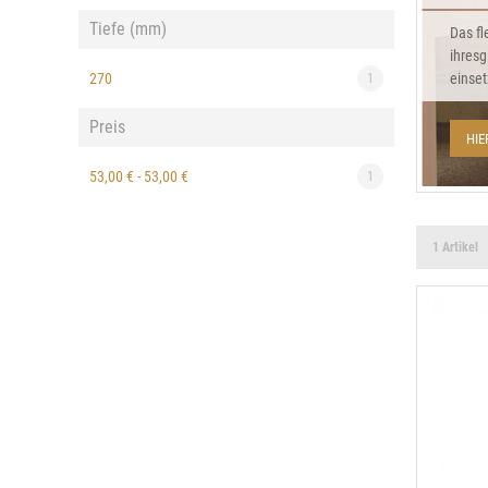
Tiefe (mm)
Das fl
ihresg
270
einset
1
Preis
HIE
53,00 €
-
53,00 €
1
1 Artikel