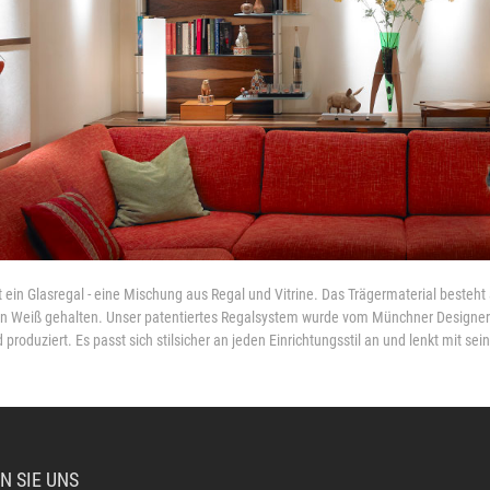
st ein Glasregal - eine Mischung aus Regal und Vitrine. Das Trägermaterial besteht
in Weiß gehalten. Unser patentiertes Regalsystem wurde vom Münchner Designer E
produziert. Es passt sich stilsicher an jeden Einrichtungsstil an und lenkt mit se
N SIE UNS