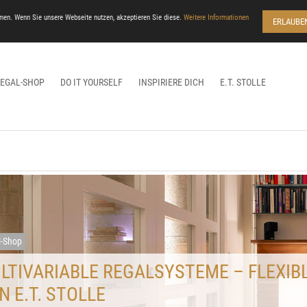
men. Wenn Sie unsere Webseite nutzen, akzeptieren Sie diese.
Weitere Informationen
ERLAUBE
REGAL-SHOP
DO IT YOURSELF
INSPIRIERE DICH
E.T. STOLLE
l-Shop
LTIVARIABLE REGALSYSTEME – FLEXIB
N E.T. STOLLE