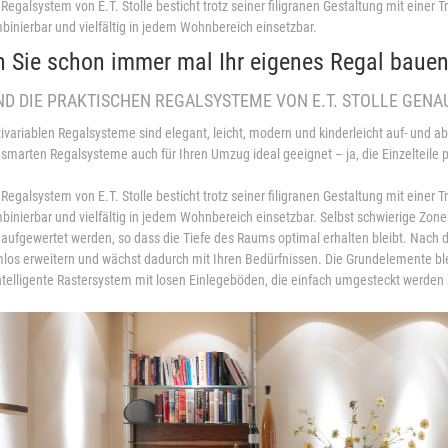
 Regalsystem von E.T. Stolle besticht trotz seiner filigranen Gestaltung mit einer 
inierbar und vielfältig in jedem Wohnbereich einsetzbar.
n Sie schon immer mal Ihr eigenes Regal baue
ND DIE PRAKTISCHEN REGALSYSTEME VON E.T. STOLLE GENAU 
ivariablen Regalsysteme sind elegant, leicht, modern und kinderleicht auf- und 
 smarten Regalsysteme auch für Ihren Umzug ideal geeignet – ja, die Einzelteile 
 Regalsystem von E.T. Stolle besticht trotz seiner filigranen Gestaltung mit einer 
inierbar und vielfältig in jedem Wohnbereich einsetzbar. Selbst schwierige Z
 aufgewertet werden, so dass die Tiefe des Raums optimal erhalten bleibt. Nach 
los erweitern und wächst dadurch mit Ihren Bedürfnissen. Die Grundelemente bl
ntelligente Rastersystem mit losen Einlegeböden, die einfach umgesteckt werden kö