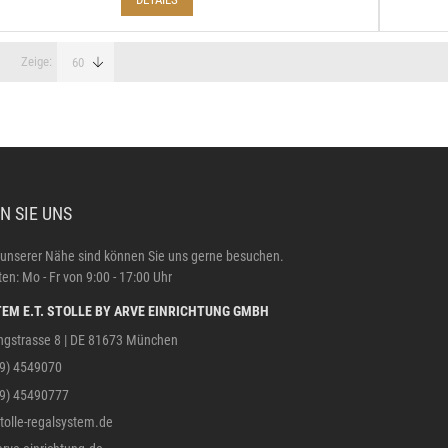
Zeige
N SIE UNS
 unserer Nähe sind können Sie uns gerne besuchen.
en: Mo - Fr von 9:00 - 17:00 Uhr
EM E.T. STOLLE BY ARVE EINRICHTUNG GMBH
ngstrasse 8 | DE 81673 München
89) 4549070
89) 45490777
olle-regalsystem.de