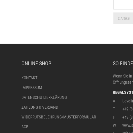
2 Artikel
ONLINE SHOP
SO FINDE
Wenn Sie in
KONTAKT
Öffnungszeit
IMPRESSUM
REGALSYST
DATENSCHUTZERKLÄRUNG
A
Leveli
ZAHLUNG & VERSAND
T
+49 (
WIDERRUFSBELEHRUNG/MUSTERFORMULAR
F
+49 (
W
www.st
AGB