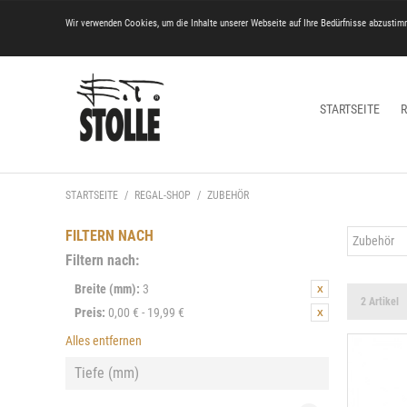
Wir verwenden Cookies, um die Inhalte unserer Webseite auf Ihre Bedürfnisse abzustim
STARTSEITE
STARTSEITE
/
REGAL-SHOP
/
ZUBEHÖR
FILTERN NACH
Zubehör
Filtern nach:
Breite (mm):
3
2 Artikel
Preis:
0,00 € - 19,99 €
Alles entfernen
Tiefe (mm)