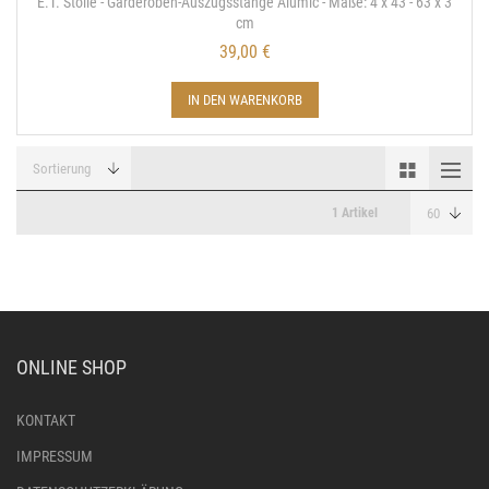
E.T. Stolle - Garderoben-Auszugsstange Alumic - Maße: 4 x 43 - 63 x 3
cm
39,00 €
IN DEN WARENKORB
1 Artikel
ONLINE SHOP
KONTAKT
IMPRESSUM