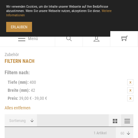
Wir verwenden Cookies, um die Inhalte unserer Webseite auf Ihre Bedürfnisse
abzustimmen. Wenn Sie unsere Webseite nutzen, akzeptieren Sie diese.
Weitere
Informationen
ERLAUBEN
Menü
Zubehör
FILTERN NACH
Filtern nach:
Tiefe (mm):
400
Breite (mm):
42
Preis:
39,00 € - 39,00 €
Alles entfernen
1 Artikel