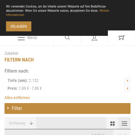
Wir verwenden Cookies, um die Inhalte unserer Webseite auf Ihre Bedürfnisse
abzustimmen. Wenn Sie unsere Webseite nutzen, akzeptieren Sie diese.
Weitere
Informationen
ERLAUBEN
Menü
Zubehör
FILTERN NACH
Filtern nach:
Tiefe (mm):
2.152
Preis:
7,00 € - 7,00 €
Alles entfernen
Filter