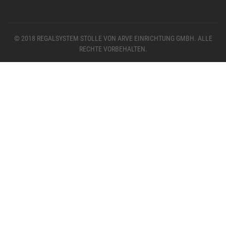
© 2018 REGALSYSTEM STOLLE VON ARVE EINRICHTUNG GMBH. ALLE
RECHTE VORBEHALTEN.