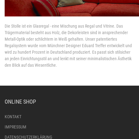
Die Stolle ist ein Glasregal - eine Mischung aus Regal und Vitrine. Das
Trägermaterial besteht aus Holz, die Dekorleisten sind in ansprechender
Metall-Optik oder schlichtem in Weiß gehalten. Unser patentiertes
Regalsystem wurde vom Münchner Designer Eduard Treffer entwickelt und
wird zu hundert Prozent in Deutschland produziert. Es passt sich stilsicher
an jeden Einrichtungsstil an und lenkt mit seiner minimalistischen Ästhetik
den Blick auf das Wesentliche.
ONLINE SHOP
KONTAKT
IMPRESSUM
DATENSCHUTZERKLÄRUNG