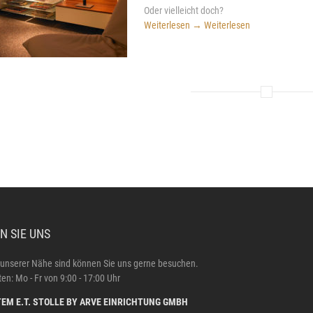
Oder vielleicht doch?
Weiterlesen
→
Weiterlesen
N SIE UNS
 unserer Nähe sind können Sie uns gerne besuchen.
en: Mo - Fr von 9:00 - 17:00 Uhr
EM E.T. STOLLE BY ARVE EINRICHTUNG GMBH