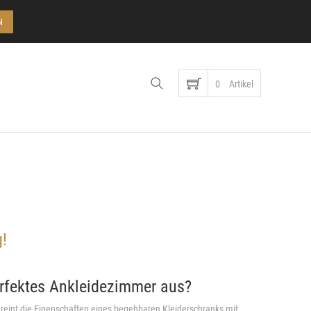
Konto
N
0
Artikel
g!
rfektes Ankleidezimmer aus?
reint die Eigenschaften eines begehbaren Kleiderschranks mit