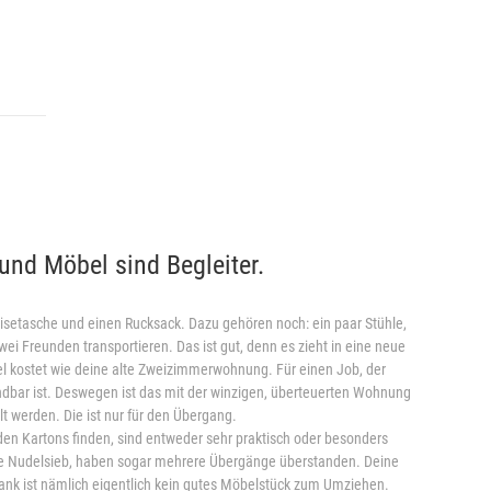
und Möbel sind Begleiter.
eisetasche und einen Rucksack. Dazu gehören noch: ein paar Stühle,
zwei Freunden transportieren. Das ist gut, denn es zieht in eine neue
el kostet wie deine alte Zweizimmerwohnung. Für einen Job, der
ndbar ist. Deswegen ist das mit der winzigen, überteuerten Wohnung
Alt werden. Die ist nur für den Übergang.
 den Kartons finden, sind entweder sehr praktisch oder besonders
ne Nudelsieb, haben sogar mehrere Übergänge überstanden. Deine
ank ist nämlich eigentlich kein gutes Möbelstück zum Umziehen.