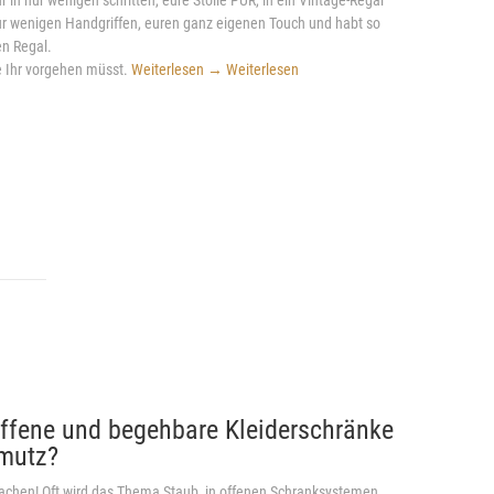
ur wenigen Handgriffen, euren ganz eigenen Touch und habt so
n Regal.
ie Ihr vorgehen müsst.
Weiterlesen
→
Weiterlesen
ffene und begehbare Kleiderschränke
hmutz?
machen! Oft wird das Thema Staub, in offenen Schranksystemen