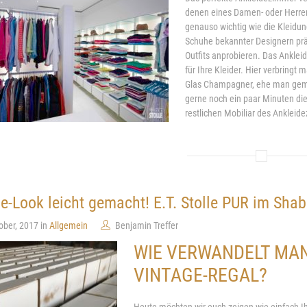
denen eines Damen- oder Herren
genauso wichtig wie die Kleidun
Schuhe bekannter Designern präse
Outfits anprobieren. Das Ankleid
für Ihre Kleider. Hier verbring
Glas Champagner, ehe man geme
gerne noch ein paar Minuten die
restlichen Mobiliar des Ankleid
e-Look leicht gemacht! E.T. Stolle PUR im Sha
ober, 2017 in
Allgemein
Benjamin Treffer
WIE VERWANDELT MAN D
VINTAGE-REGAL?
Heute möchten wir euch zeigen wie einfach Ihr