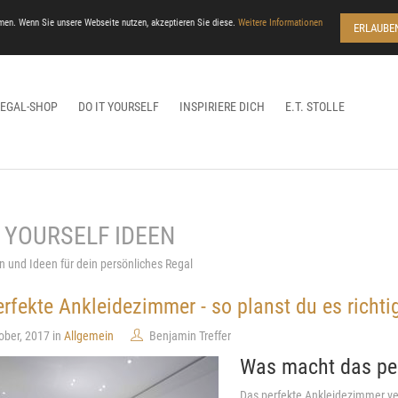
men. Wenn Sie unsere Webseite nutzen, akzeptieren Sie diese.
Weitere Informationen
ERLAUBE
REGAL-SHOP
DO IT YOURSELF
INSPIRIERE DICH
E.T. STOLLE
T YOURSELF IDEEN
n und Ideen für dein persönliches Regal
rfekte Ankleidezimmer - so planst du es richti
ober, 2017 in
Allgemein
Benjamin Treffer
Was macht das pe
Das perfekte Ankleidezimmer ve