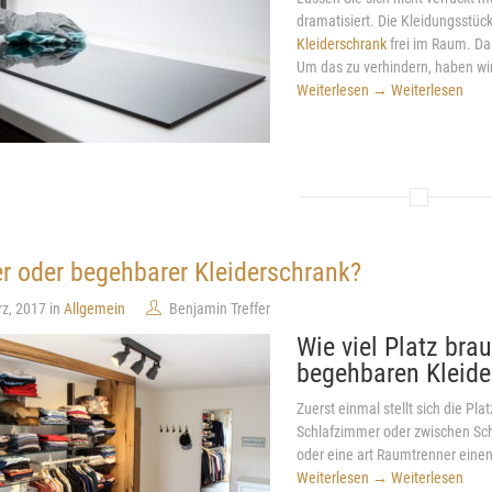
dramatisiert. Die Kleidungsstüc
Kleiderschrank
frei im Raum. Da 
Um das zu verhindern, haben wir 
Weiterlesen
→
Weiterlesen
r oder begehbarer Kleiderschrank?
rz, 2017 in
Allgemein
Benjamin Treffer
Wie viel Platz bra
begehbaren Kleide
Zuerst einmal stellt sich die P
Schlafzimmer oder zwischen Sch
oder eine art Raumtrenner eine
Weiterlesen
→
Weiterlesen