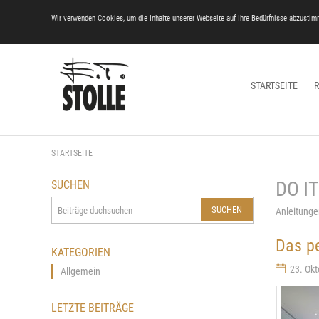
Wir verwenden Cookies, um die Inhalte unserer Webseite auf Ihre Bedürfnisse abzustim
STARTSEITE
STARTSEITE
DO I
SUCHEN
SUCHEN
Anleitunge
Das pe
KATEGORIEN
23. Okt
Allgemein
LETZTE BEITRÄGE