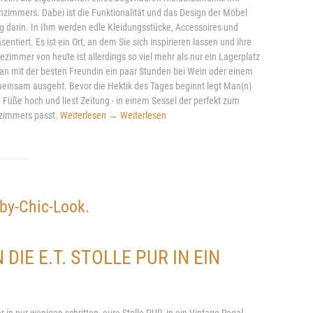
zimmers. Dabei ist die Funktionalität und das Design der Möbel
g darin. In Ihm werden edle Kleidungsstücke, Accessoires und
ntiert. Es ist ein Ort, an dem Sie sich inspirieren lassen und ihre
ezimmer von heute ist allerdings so viel mehr als nur ein Lagerplatz
t man mit der besten Freundin ein paar Stunden bei Wein oder einem
insam ausgeht. Bevor die Hektik des Tages beginnt legt Man(n)
 Füße hoch und liest Zeitung - in einem Sessel der perfekt zum
ezimmers passt.
Weiterlesen
→
Weiterlesen
bby-Chic-Look.
IE E.T. STOLLE PUR IN EIN
 in nur wenigen schritten, eure Stolle PUR, in ein Vintage-Regal