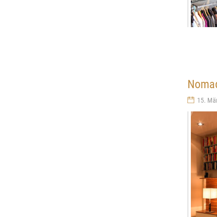
Nomad
15. Mä