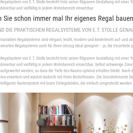
 Regalsystem von E.T. Stolle besticht trotz seiner filigranen Gestaltung mit einer 
inierbar und vielfältig in jedem Wohnbereich einsetzbar.
n Sie schon immer mal Ihr eigenes Regal baue
ND DIE PRAKTISCHEN REGALSYSTEME VON E.T. STOLLE GENAU 
ivariablen Regalsysteme sind elegant, leicht, modern und kinderleicht auf- und 
 smarten Regalsysteme auch für Ihren Umzug ideal geeignet – ja, die Einzelteile 
 Regalsystem von E.T. Stolle besticht trotz seiner filigranen Gestaltung mit einer 
inierbar und vielfältig in jedem Wohnbereich einsetzbar. Selbst schwierige Z
 aufgewertet werden, so dass die Tiefe des Raums optimal erhalten bleibt. Nach 
los erweitern und wächst dadurch mit Ihren Bedürfnissen. Die Grundelemente bl
ntelligente Rastersystem mit losen Einlegeböden, die einfach umgesteckt werden kö