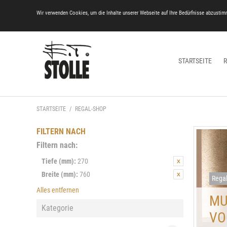
Wir verwenden Cookies, um die Inhalte unserer Webseite auf Ihre Bedürfnisse abzustim
STARTSEITE
STARTSEITE
/
REGAL-SHOP
FILTERN NACH
Filtern nach:
Tiefe (mm):
270
Breite (mm):
760
Rega
Alles entfernen
MU
Kategorie
VO