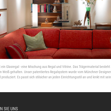
st ein Glasregal - eine Mischung aus Regal und Vitrine. Das Trägermaterial besteht
in Weiß gehalten. Unser patentiertes Regalsystem wurde vom Münchner Designer E
produziert. Es passt sich stilsicher an jeden Einrichtungsstil an und lenkt mit se
N SIE UNS