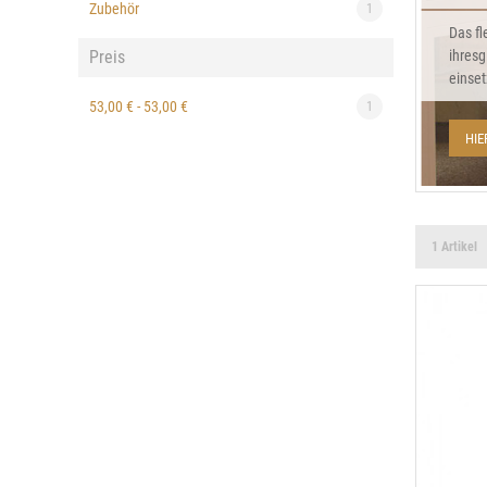
Zubehör
1
Das fl
Preis
ihresg
einset
53,00 €
-
53,00 €
1
HIE
1 Artikel