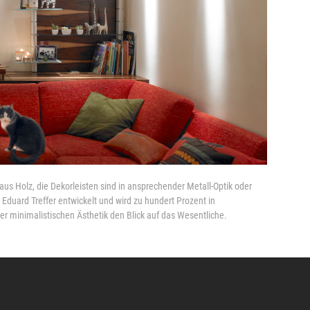
 aus Holz, die Dekorleisten sind in ansprechender Metall-Optik oder
duard Treffer entwickelt und wird zu hundert Prozent in
iner minimalistischen Ästhetik den Blick auf das Wesentliche.