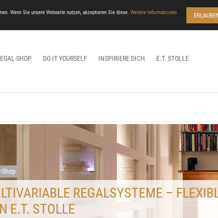
men. Wenn Sie unsere Webseite nutzen, akzeptieren Sie diese.
Weitere Informationen
ERLAUBE
REGAL-SHOP
DO IT YOURSELF
INSPIRIERE DICH
E.T. STOLLE
l-Shop
LTIVARIABLE REGALSYSTEME – FLEXIB
N E.T. STOLLE