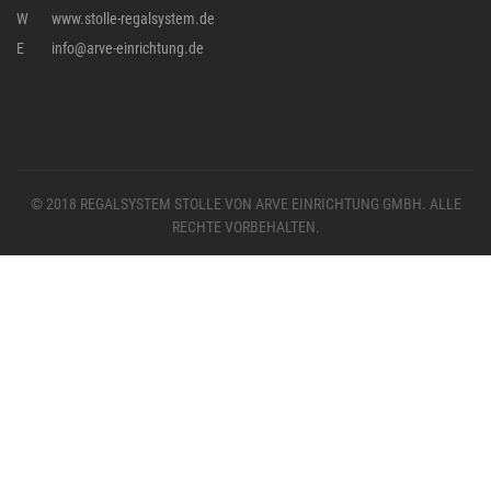
W
www.stolle-regalsystem.de
E
info@arve-einrichtung.de
© 2018 REGALSYSTEM STOLLE VON ARVE EINRICHTUNG GMBH. ALLE
RECHTE VORBEHALTEN.