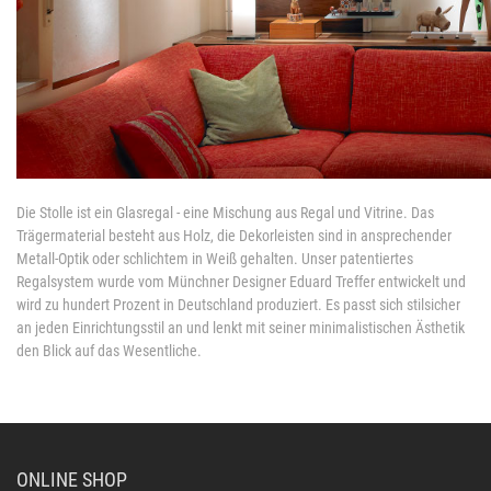
Die Stolle ist ein Glasregal - eine Mischung aus Regal und Vitrine. Das
Trägermaterial besteht aus Holz, die Dekorleisten sind in ansprechender
Metall-Optik oder schlichtem in Weiß gehalten. Unser patentiertes
Regalsystem wurde vom Münchner Designer Eduard Treffer entwickelt und
wird zu hundert Prozent in Deutschland produziert. Es passt sich stilsicher
an jeden Einrichtungsstil an und lenkt mit seiner minimalistischen Ästhetik
den Blick auf das Wesentliche.
ONLINE SHOP