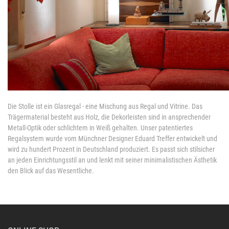
Die Stolle ist ein Glasregal - eine Mischung aus Regal und Vitrine. Das
Trägermaterial besteht aus Holz, die Dekorleisten sind in ansprechender
Metall-Optik oder schlichtem in Weiß gehalten. Unser patentiertes
Regalsystem wurde vom Münchner Designer Eduard Treffer entwickelt und
wird zu hundert Prozent in Deutschland produziert. Es passt sich stilsicher
an jeden Einrichtungsstil an und lenkt mit seiner minimalistischen Ästhetik
den Blick auf das Wesentliche.