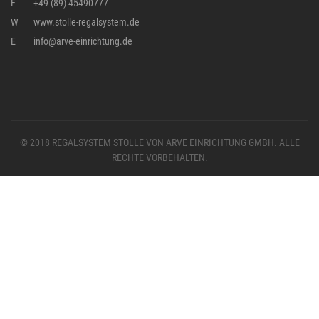
F
+49 (89) 45490777
W
www.stolle-regalsystem.de
E
info@arve-einrichtung.de
© 2018 REGALSYSTEM STOLLE VON ARVE EINRICHTUNG GMBH. ALLE
RECHTE VORBEHALTEN.