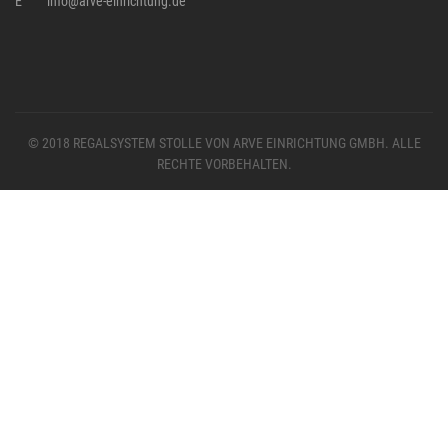
E
info@arve-einrichtung.de
© 2018 REGALSYSTEM STOLLE VON ARVE EINRICHTUNG GMBH. ALLE
RECHTE VORBEHALTEN.