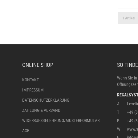
1 Artikel
ONLINE SHOP
SO FINDE
Wenn Sie in
KONTAKT
Öffnungszeit
IMPRESSUM
REGALSYST
DATENSCHUTZERKLÄRUNG
A
Leveli
ZAHLUNG & VERSAND
T
+49 (
WIDERRUFSBELEHRUNG/MUSTERFORMULAR
F
+49 (
W
www.st
AGB
E
info@a