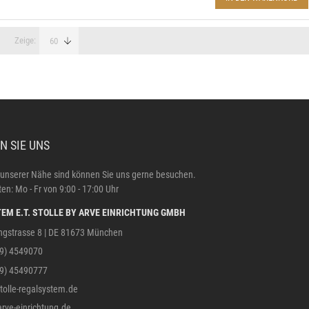
Zeige
N SIE UNS
 unserer Nähe sind können Sie uns gerne besuchen.
en: Mo - Fr von 9:00 - 17:00 Uhr
EM E.T. STOLLE BY ARVE EINRICHTUNG GMBH
ngstrasse 8 | DE 81673 München
89) 4549070
89) 45490777
olle-regalsystem.de
rve-einrichtung.de