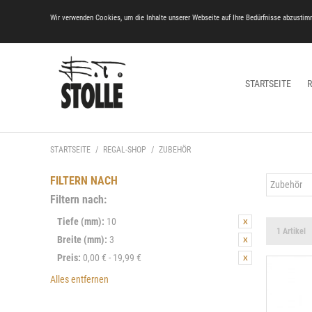
Wir verwenden Cookies, um die Inhalte unserer Webseite auf Ihre Bedürfnisse abzustim
STARTSEITE
STARTSEITE
/
REGAL-SHOP
/
ZUBEHÖR
FILTERN NACH
Zubehör
Filtern nach:
Tiefe (mm):
10
1 Artikel
Breite (mm):
3
Preis:
0,00 € - 19,99 €
Alles entfernen