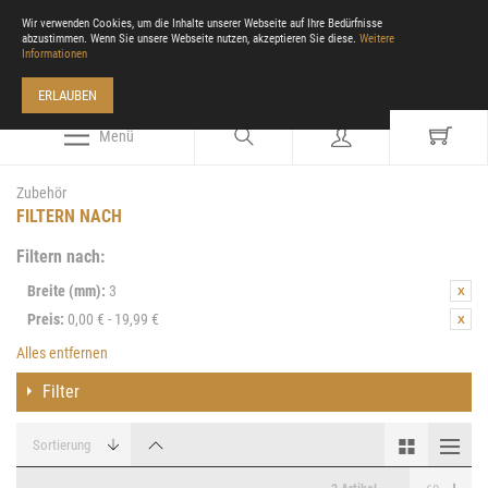
Wir verwenden Cookies, um die Inhalte unserer Webseite auf Ihre Bedürfnisse
abzustimmen. Wenn Sie unsere Webseite nutzen, akzeptieren Sie diese.
Weitere
Informationen
ERLAUBEN
Menü
Zubehör
FILTERN NACH
Filtern nach:
Breite (mm):
3
Preis:
0,00 € - 19,99 €
Alles entfernen
Filter