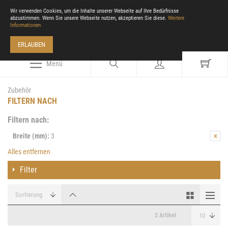
Wir verwenden Cookies, um die Inhalte unserer Webseite auf Ihre Bedürfnisse
abzustimmen. Wenn Sie unsere Webseite nutzen, akzeptieren Sie diese.
Weitere
Informationen
ERLAUBEN
Menü
Zubehör
FILTERN NACH
Filtern nach:
Breite (mm):
3
Alles entfernen
Filter
2 Artikel