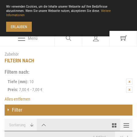
Wir verwenden Cookies, um die Inhalte unserer Webseite auf Ihre Bedürfnisse
abzustimmen. Wenn Sie unsere Webseite nutzen, akzeptieren Sie diese.
Weitere
Informationen
ERLAUBEN
Menü
Zubehör
FILTERN NACH
Filtern nach:
Tiefe (mm):
10
Preis:
7,00 € - 7,00 €
Alles entfernen
Filter