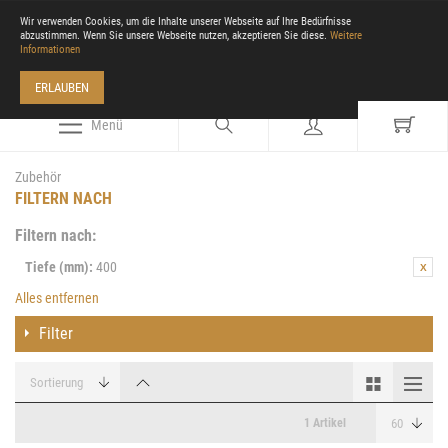
Wir verwenden Cookies, um die Inhalte unserer Webseite auf Ihre Bedürfnisse
abzustimmen. Wenn Sie unsere Webseite nutzen, akzeptieren Sie diese.
Weitere
Informationen
ERLAUBEN
Menü
Zubehör
FILTERN NACH
Filtern nach:
Tiefe (mm):
400
Alles entfernen
Filter
1 Artikel