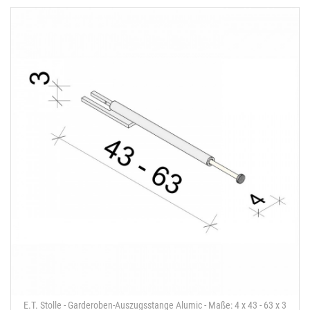
E.T. Stolle - Garderoben-Auszugsstange Alumic - Maße: 4 x 43 - 63 x 3